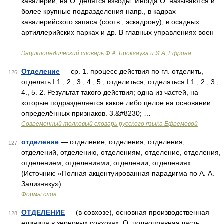
кавалерии; на О. делятся взводы. Иногда О. называются и
более крупные подразделения напр., в кадрах
кавалерийского запаса (соотв., эскадрону), в осадных
артиллерийских парках и др. В главных управлениях воен
…
Энциклопедический словарь Ф.А. Брокгауза и И.А. Ефрона
Отделение
— ср. 1. процесс действия по гл. отделить,
126
отделять I 1., 2., 3., 4., 5., отделиться, отделяться I 1., 2., 3.,
4., 5. 2. Результат такого действия; одна из частей, на
которые подразделяется какое либо целое на основании
определённых признаков. 3.&#8230; …
Современный толковый словарь русского языка Ефремовой
отделение
— отделение, отделения, отделения,
127
отделений, отделению, отделениям, отделение, отделения,
отделением, отделениями, отделении, отделениях
(Источник: «Полная акцентуированная парадигма по А. А.
Зализняку») …
Формы слов
ОТДЕЛЕНИЕ
— (в совхозе), основная производственная
128
единица в зерновых совхозах. О. полноправная часть