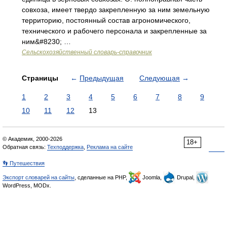
совхоза, имеет твердо закрепленную за ним земельную
территорию, постоянный состав агрономического,
технического и рабочего персонала и закрепленные за
ним&#8230; …
Сельскохозяйственный словарь-справочник
Страницы
←
Предыдущая
Следующая
→
1
2
3
4
5
6
7
8
9
10
11
12
13
© Академик, 2000-2026
18+
Обратная связь:
Техподдержка
,
Реклама на сайте
👣 Путешествия
Экспорт словарей на сайты
, сделанные на PHP,
Joomla,
Drupal,
WordPress, MODx.