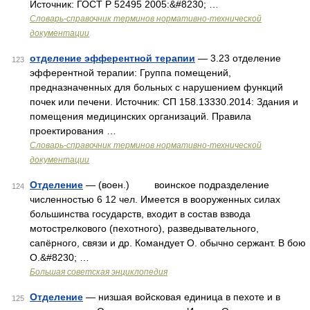
Источник: ГОСТ Р 52495 2005:&#8230; …
Словарь-справочник терминов нормативно-технической
документации
отделение эфферентной терапии
— 3.23 отделение
123
эфферентной терапии: Группа помещений,
предназначенных для больных с нарушением функций
почек или печени. Источник: СП 158.13330.2014: Здания и
помещения медицинских организаций. Правила
проектирования …
Словарь-справочник терминов нормативно-технической
документации
Отделение
— (воен.) воинское подразделение
124
численностью 6 12 чел. Имеется в вооруженных силах
большинства государств, входит в состав взвода
мотострелкового (пехотного), разведывательного,
сапёрного, связи и др. Командует О. обычно сержант. В бою
О.&#8230; …
Большая советская энциклопедия
Отделение
— низшая войсковая единица в пехоте и в
125